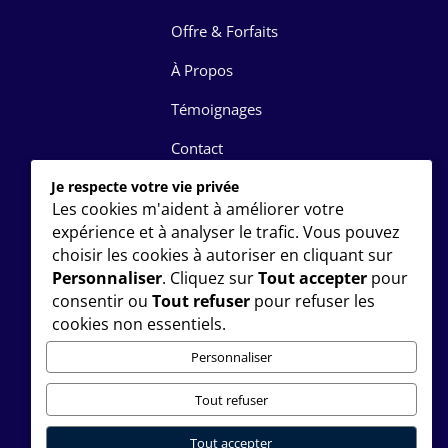
Offre & Forfaits
À Propos
Témoignages
Contact
Je respecte votre vie privée
FAQ
Les cookies m'aident à améliorer votre
DISCUTONS
expérience et à analyser le trafic. Vous pouvez
choisir les cookies à autoriser en cliquant sur
+1 (514) 416-4798
Personnaliser
. Cliquez sur
Tout accepter
pour
consentir ou
Tout refuser
pour refuser les
Basé à Montréal, QC
cookies non essentiels.
Personnaliser
Tout refuser
Tout accepter