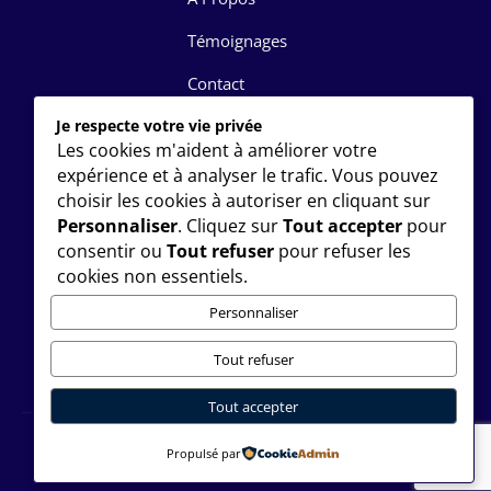
Témoignages
Contact
Je respecte votre vie privée
FAQ
Les cookies m'aident à améliorer votre
DISCUTONS
expérience et à analyser le trafic. Vous pouvez
choisir les cookies à autoriser en cliquant sur
+1 (514) 416-4798
Personnaliser
. Cliquez sur
Tout accepter
pour
consentir ou
Tout refuser
pour refuser les
Basé à Montréal, QC
cookies non essentiels.
Personnaliser
Tout refuser
Tout accepter
Propulsé par
© 2026 Monwebmestre | Tous droits réservés.