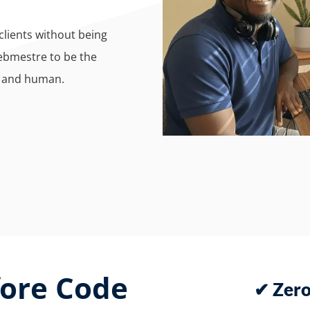
 clients without being
ebmestre to be the
t, and human.
fore Code
✔ Zero