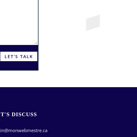
LET'S TALK
T'S DISCUSS
stin@monwebmestre.ca