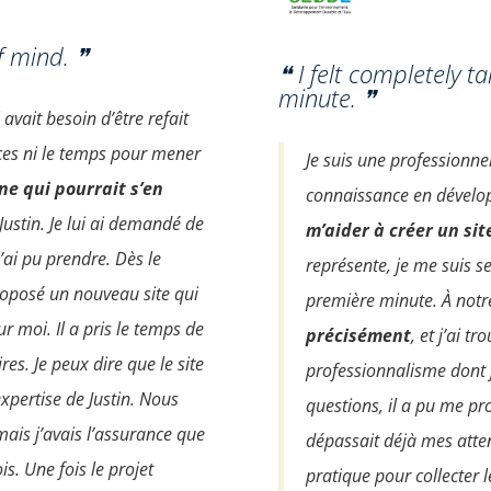
f mind. ❞
❝ I felt completely ta
minute. ❞
 avait besoin d’être refait
ces ni le temps pour mener
Je suis une professionn
e qui pourrait s’en
connaissance en dévelop
é Justin. Je lui ai demandé de
m’aider à créer un sit
j’ai pu prendre. Dès le
représente, je me suis s
proposé un nouveau site qui
première minute. À notr
ur moi. Il a pris le temps de
précisément
, et j’ai t
s. Je peux dire que le site
professionnalisme dont 
xpertise de Justin. Nous
questions, il a pu me pr
mais j’avais l’assurance que
dépassait déjà mes atten
is. Une fois le projet
pratique pour collecter 